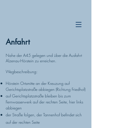
Anfahrt
Nahe der A45 gelegen und über die Ausfahrt
Alzenau-Hörstein zu erreichen.
Wegbeschreibung
:
Hörstein Ortsmitte an der Kreuzung auf
Gerichtsplatzstraße abbiegen (Richtung Friedhof)
auf Gerichtsplatzstraße bleiben bis zum
Fernwasserwerk auf der rechten Seite, hier links
abbiegen
der Straße folgen, der Tannenhof befindet sich
auf der rechten Seite